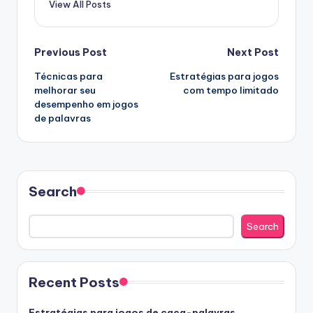
View All Posts
Post
Previous Post
Next Post
Técnicas para
Estratégias para jogos
navigation
melhorar seu
com tempo limitado
desempenho em jogos
de palavras
Search
Search
Recent Posts
Estratégias para jogos de caça-palavras