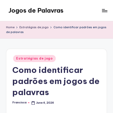
Jogos de Palavras
Skip
to
content
Home
Estratégias de jogo
Como identificar padrões em jogos
de palavras
Posted
Estratégias de jogo
in
Como identificar
padrões em jogos de
palavras
Francisca
June 4, 2026
Posted
by